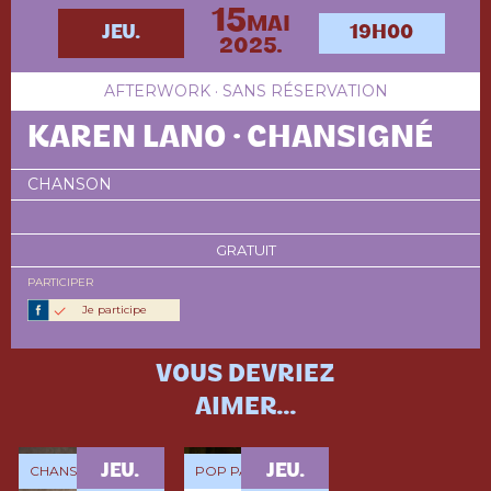
15
MAI
JEU.
19H00
2025.
AFTERWORK · SANS RÉSERVATION
KAREN LANO · CHANSIGNÉ
CHANSON
GRATUIT
PARTICIPER
Je participe
VOUS DEVRIEZ
AIMER...
JEU.
JEU.
CHANSON
POP PACIFIQUE