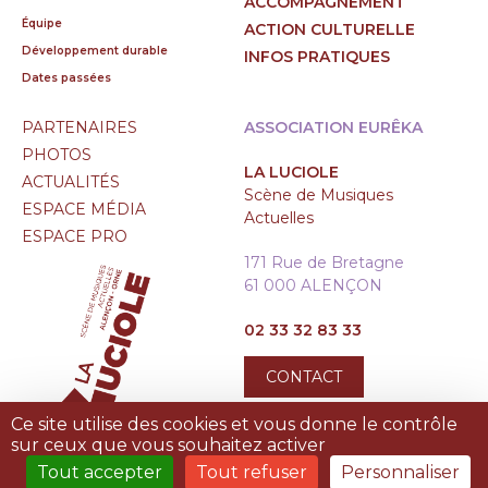
ACCOMPAGNEMENT
Équipe
ACTION CULTURELLE
Développement durable
INFOS PRATIQUES
Dates passées
PARTENAIRES
ASSOCIATION EURÊKA
PHOTOS
LA LUCIOLE
ACTUALITÉS
Scène de Musiques
ESPACE MÉDIA
Actuelles
ESPACE PRO
171 Rue de Bretagne
61 000 ALENÇON
02 33 32 83 33
CONTACT
Ce site utilise des cookies et vous donne le contrôle
sur ceux que vous souhaitez activer
Tout accepter
Tout refuser
Personnaliser