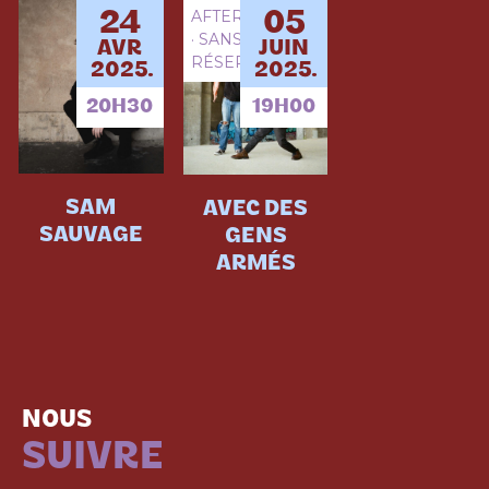
AFTERWORK
24
05
· SANS
AVR
JUIN
RÉSERVATION
2025.
2025.
20H30
19H00
SAM
AVEC DES
SAUVAGE
GENS
ARMÉS
NOUS
SUIVRE