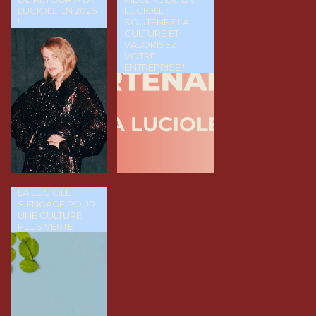
LUCIOLE EN 2026
LUCIOLE :
!
SOUTENEZ LA
CULTURE ET
VALORISEZ
VOTRE
ENTREPRISE !
LA LUCIOLE
S’ENGAGE POUR
UNE CULTURE
PLUS VERTE