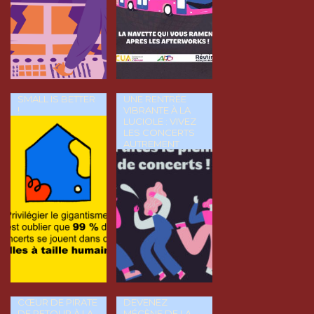
SMALL IS BETTER
UNE RENTRÉE
!
VIBRANTE À LA
LUCIOLE : VIVEZ
LES CONCERTS
AUTREMENT
CŒUR DE PIRATE
DEVENEZ
DE RETOUR À LA
MÉCÈNE DE LA