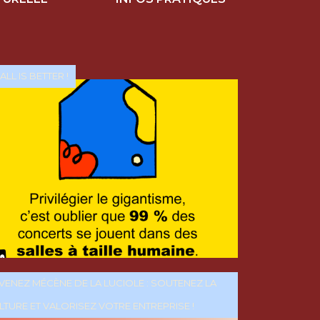
LL IS BETTER !
VENEZ MÉCÈNE DE LA LUCIOLE : SOUTENEZ LA
LTURE ET VALORISEZ VOTRE ENTREPRISE !