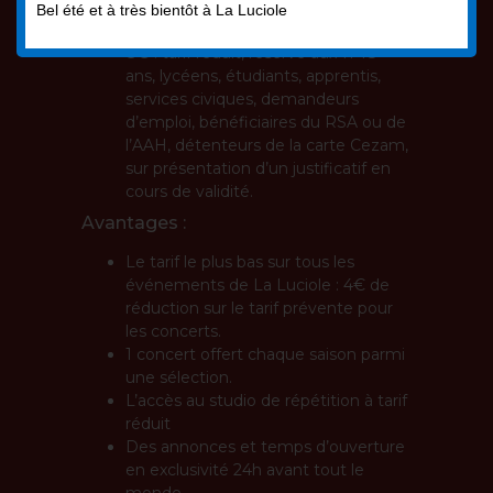
d’informations au 02 33 32 83 33 ou à
Bel été et à très bientôt à La Luciole
infos@laluciole.org
8€
: tarif réduit, réservé aux 11-18
ans, lycéens, étudiants, apprentis,
services civiques, demandeurs
d’emploi, bénéficiaires du RSA ou de
l’AAH, détenteurs de la carte Cezam,
sur présentation d’un justificatif en
cours de validité.
Avantages :
Le tarif le plus bas sur tous les
événements de La Luciole : 4€ de
réduction sur le tarif prévente pour
les concerts.
1 concert offert chaque saison parmi
une sélection.
L’accès au studio de répétition à tarif
réduit
Des annonces et temps d’ouverture
en exclusivité 24h avant tout le