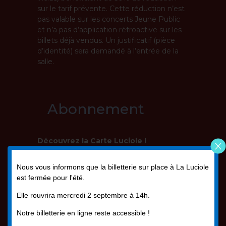
sur le tarif prévente. Cette réduction n’est
pas valable sur les concerts Jeune Public
et n’a pas d’application rétroactive sur les
billets déjà vendus. Un justificatif (pièce
d’identité) sera demandé à l’entrée de la
salle.
Abonnement
Découvrez la Carte Luciole !
Tarifs :
Nous vous informons que la billetterie sur place à La Luciole
15€
: tarif normal
est fermée pour l'été.
10€
: tarif accessible uniquement au
Elle rouvrira mercredi 2 septembre à 14h.
guichet de La Luciole, réservé aux
membres des CE et Amicales
Notre billetterie en ligne reste accessible !
partenaires de La Luciole. Plus