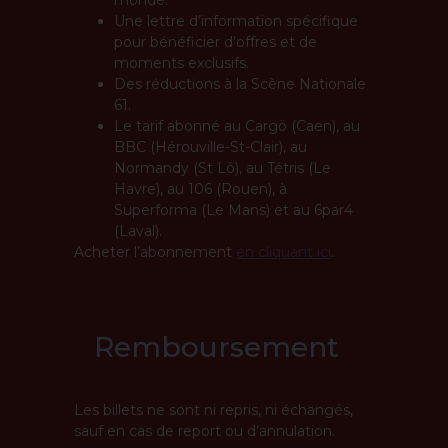
monde.
Une lettre d’information spécifique
pour bénéficier d’offres et de
moments exclusifs.
Des réductions à la Scène Nationale
61.
Le tarif abonné au Cargö (Caen), au
BBC (Hérouville-St-Clair), au
Normandy (St Lô), au Tétris (Le
Havre), au 106 (Rouen), à
Superforma (Le Mans) et au 6par4
(Laval).
Acheter l’abonnement
en cliquant ici
.
Remboursement
Les billets ne sont ni repris, ni échangés,
sauf en cas de report ou d’annulation.