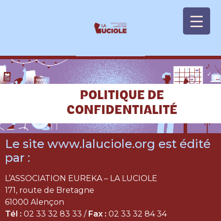
Panneau de gestion des cookies
POLITIQUE DE
CONFIDENTIALITÉ
Le site www.laluciole.org est édité
par :
L’ASSOCIATION EUREKA – LA LUCIOLE
171, route de Bretagne
61000 Alençon
Tél :
02 33 32 83 33 /
Fax :
02 33 32 84 34