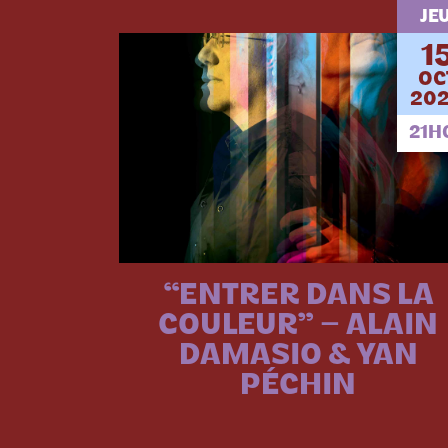
JEU
1
OC
202
21H
“ENTRER DANS LA
COULEUR” – ALAIN
DAMASIO & YAN
PÉCHIN