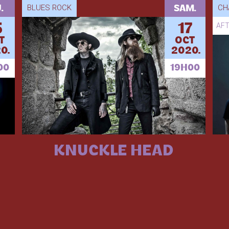
BLUES ROCK
CH
.
SAM.
5
17
AF
T
OCT
0.
2020.
00
19H00
KNUCKLE HEAD