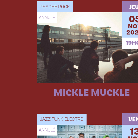
PSYCHÉ ROCK
JEU
ANNULÉ
0
NO
202
19H
MICKLE MUCKLE
JAZZ FUNK ELECTRO
VEN
ANNULÉ
1