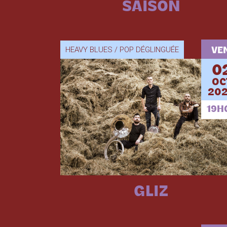
SAISON
HEAVY BLUES / POP DÉGLINGUÉE
VEN
0
OC
202
19H
GLIZ