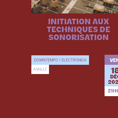
INITIATION AUX
TECHNIQUES DE
SONORISATION
DOWNTEMPO / ELECTRONICA
VEN
ANNULÉ
1
DÉ
202
21H