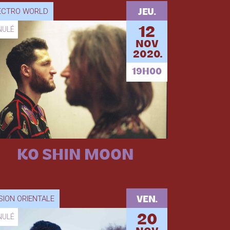
ECTRO WORLD
JEU.
NULÉ
12
NOV
2020.
19H00
KO SHIN MOON
SION ORIENTALE
VEN.
NULÉ
20