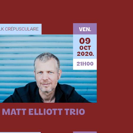
LK CRÉPUSCULAIRE
VEN.
09
OCT
2020.
21H00
MATT ELLIOTT TRIO