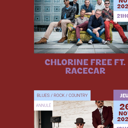
NO
202
21H
CHLORINE FREE FT.
RACECAR
BLUES / ROCK / COUNTRY
JEU
ANNULÉ
2
NO
202