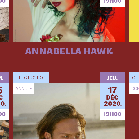
00
19H00
ANNABELLA HAWK
ELECTRO-POP
CH
M.
JEU.
5
ANNULÉ
17
CO
C
DÉC
0.
2020.
00
19H00