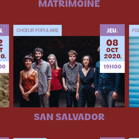
MATRIMOINE
CHOEUR POPULAIRE
FO
.
JEU.
2
08
T
OCT
0.
2020.
00
19H00
SAN SALVADOR