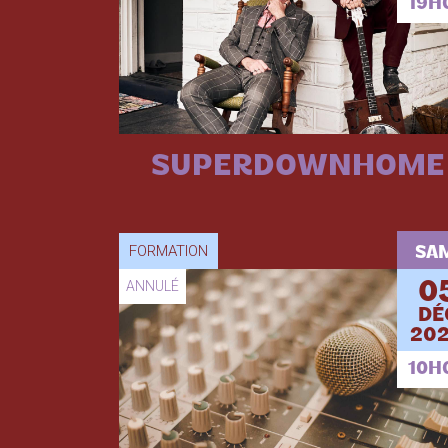
19H
SUPERDOWNHOME
FORMATION
SA
ANNULÉ
0
DÉ
202
10H