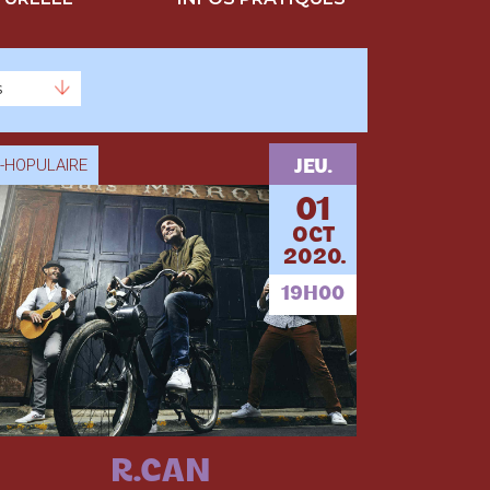
P-HOPULAIRE
JEU.
01
OCT
2020.
19H00
R.CAN