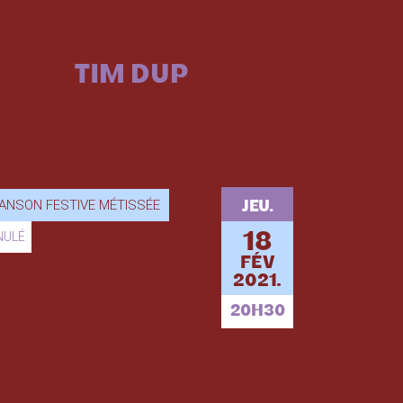
TIM DUP
ANSON FESTIVE MÉTISSÉE
JEU.
NULÉ
18
FÉV
2021.
20H30