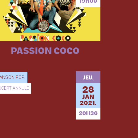
19H00
PASSION COCO
ANSON POP
JEU.
NCERT ANNULÉ
28
JAN
2021.
20H30