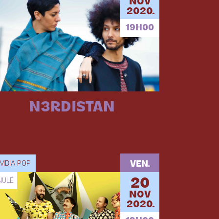
NOV
2020.
19H00
N3RDISTAN
MBIA POP
VEN.
NULÉ
20
NOV
2020.