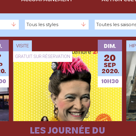
VISITE
HI
.
DIM.
7
GRATUIT SUR RÉSERVATION
20
P
SEP
0.
2020.
00
10H30
LES JOURNÉE DU