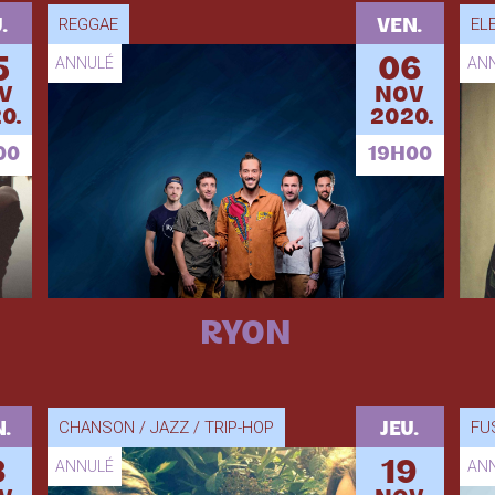
REGGAE
EL
.
VEN.
5
ANNULÉ
06
AN
V
NOV
0.
2020.
00
19H00
RYON
CHANSON / JAZZ / TRIP-HOP
FU
.
JEU.
3
ANNULÉ
19
AN