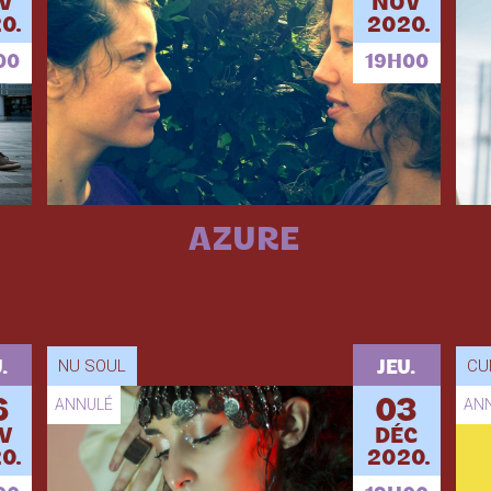
V
NOV
0.
2020.
00
19H00
AZURE
NU SOUL
CU
.
JEU.
6
ANNULÉ
03
AN
V
DÉC
0.
2020.