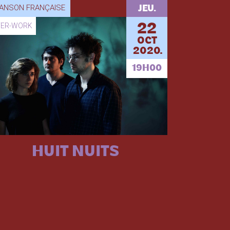
ANSON FRANÇAISE
JEU.
TER-WORK
22
OCT
2020.
19H00
HUIT NUITS