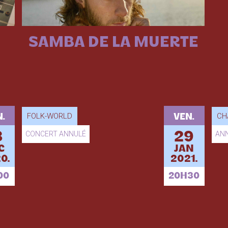
SAMBA DE LA MUERTE
FOLK-WORLD
CH
.
VEN.
8
CONCERT ANNULÉ
29
AN
C
JAN
0.
2021.
00
20H30