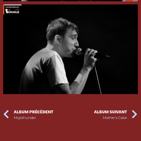
ALBUM PRÉCÉDENT
ALBUM SUIVANT
Mojothunder
Mother’s Cake