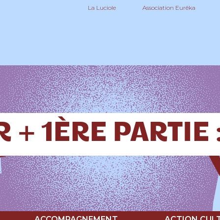
La Luciole
Association Eurêka
 + 1ÈRE PARTIE 
ACCOMPAGNEMENT
ACTION CUL