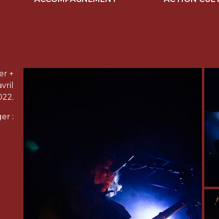
er +
vril
022.
er :