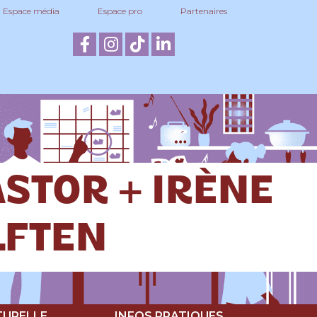
Espace média
Espace pro
Partenaires
ASTOR + IRÈNE
LFTEN
TURELLE
INFOS PRATIQUES