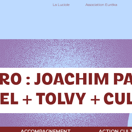
La Luciole
Association Eurêka
RO : JOACHIM P
EL + TOLVY + CU
ACCOMPAGNEMENT
ACTION CUL