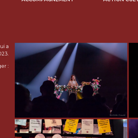
ui a
023.
er :