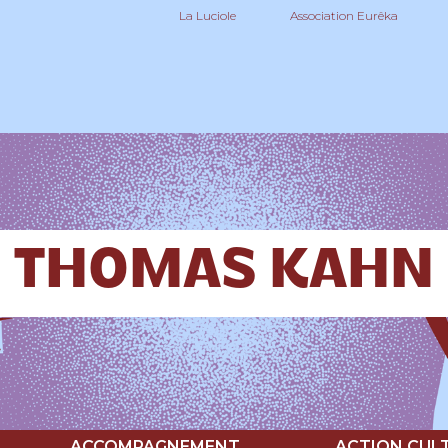
La Luciole
Association Eurêka
THOMAS KAHN
ACCOMPAGNEMENT
ACTION CUL