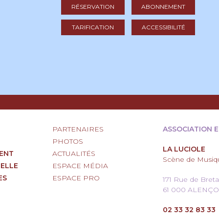
RÉSERVATION
ABONNEMENT
TARIFICATION
ACCESSIBILITÉ
PARTENAIRES
ASSOCIATION 
PHOTOS
LA LUCIOLE
ENT
ACTUALITÉS
Scène de Musiqu
RELLE
ESPACE MÉDIA
ES
ESPACE PRO
171 Rue de Bret
61 000 ALENÇ
02 33 32 83 33