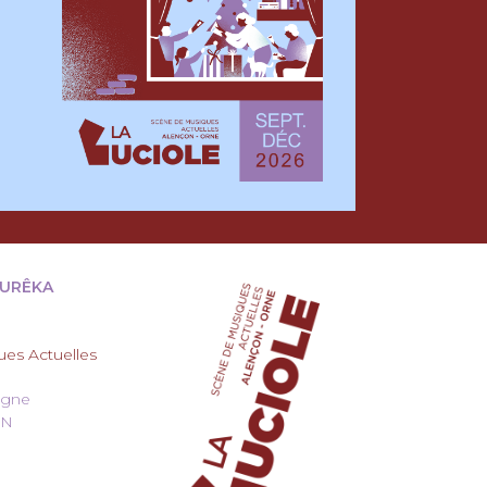
EURÊKA
es Actuelles
agne
ON