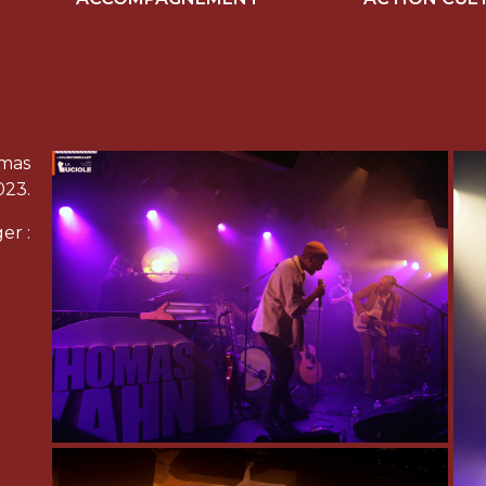
omas
023.
er :