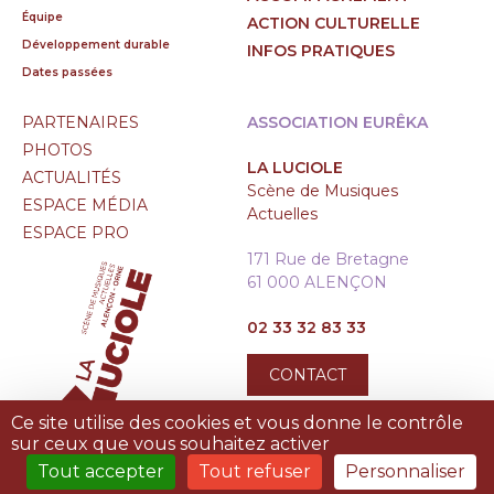
Équipe
ACTION CULTURELLE
Développement durable
INFOS PRATIQUES
Dates passées
PARTENAIRES
ASSOCIATION EURÊKA
PHOTOS
LA LUCIOLE
ACTUALITÉS
Scène de Musiques
ESPACE MÉDIA
Actuelles
ESPACE PRO
171 Rue de Bretagne
61 000 ALENÇON
02 33 32 83 33
CONTACT
Ce site utilise des cookies et vous donne le contrôle
sur ceux que vous souhaitez activer
Tout accepter
Tout refuser
Personnaliser
MENTIONS LÉGALES
|
PLAN DU SITE
|
TREIZE