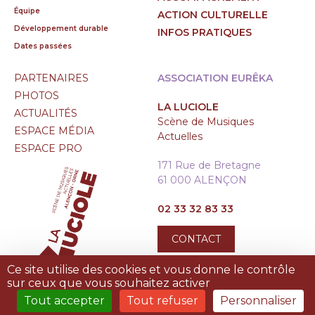
Équipe
ACTION CULTURELLE
Développement durable
INFOS PRATIQUES
Dates passées
PARTENAIRES
ASSOCIATION EURÊKA
PHOTOS
LA LUCIOLE
ACTUALITÉS
Scène de Musiques
ESPACE MÉDIA
Actuelles
ESPACE PRO
171 Rue de Bretagne
61 000 ALENÇON
02 33 32 83 33
CONTACT
Ce site utilise des cookies et vous donne le contrôle
sur ceux que vous souhaitez activer
Tout accepter
Tout refuser
Personnaliser
MENTIONS LÉGALES
|
PLAN DU SITE
|
TREIZE