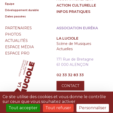
Équipe
ACTION CULTURELLE
Développement durable
INFOS PRATIQUES
Dates passées
PARTENAIRES
ASSOCIATION EURÊKA
PHOTOS
LA LUCIOLE
ACTUALITÉS
Scène de Musiques
ESPACE MÉDIA
Actuelles
ESPACE PRO
171 Rue de Bretagne
61 000 ALENÇON
02 33 32 83 33
CONTACT
Ce site utilise des cookies et vous donne le contrôle
sur ceux que vous souhaitez activer
Tout accepter
Tout refuser
Personnaliser
MENTIONS LÉGALES
|
PLAN DU SITE
|
TREIZE