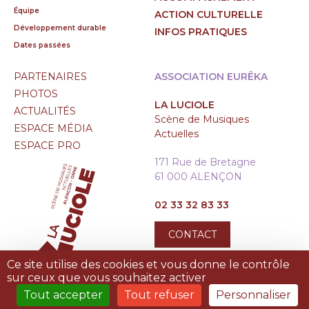
Équipe
ACTION CULTURELLE
Développement durable
INFOS PRATIQUES
Dates passées
PARTENAIRES
ASSOCIATION EURÊKA
PHOTOS
LA LUCIOLE
ACTUALITÉS
Scène de Musiques
ESPACE MÉDIA
Actuelles
ESPACE PRO
171 Rue de Bretagne
61 000 ALENÇON
02 33 32 83 33
CONTACT
Ce site utilise des cookies et vous donne le contrôle
sur ceux que vous souhaitez activer
Tout accepter
Tout refuser
Personnaliser
MENTIONS LÉGALES
|
PLAN DU SITE
|
TREIZE