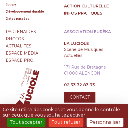
Équipe
ACTION CULTURELLE
Développement durable
INFOS PRATIQUES
Dates passées
PARTENAIRES
ASSOCIATION EURÊKA
PHOTOS
LA LUCIOLE
ACTUALITÉS
Scène de Musiques
ESPACE MÉDIA
Actuelles
ESPACE PRO
171 Rue de Bretagne
61 000 ALENÇON
02 33 32 83 33
CONTACT
Ce site utilise des cookies et vous donne le contrôle
sur ceux que vous souhaitez activer
Tout accepter
Tout refuser
Personnaliser
MENTIONS LÉGALES
|
PLAN DU SITE
|
TREIZE