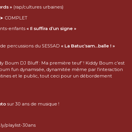
rds »
(rap/cultures urbaines)
➤ COMPLET
rents-enfants
« Il suffira d’un signe »
ers de percussions du SESSAD
« La Batuc’sam…balle ! »
y Boum DJ Bluff : Ma première teuf’ ! Kiddy Boum c’est
 boum fun dynamisée, dynamitée même par l’interaction
tines et le public, tout ceci pour un débordement
oto
sur 30 ans de musique !
ly/playlist-30ans