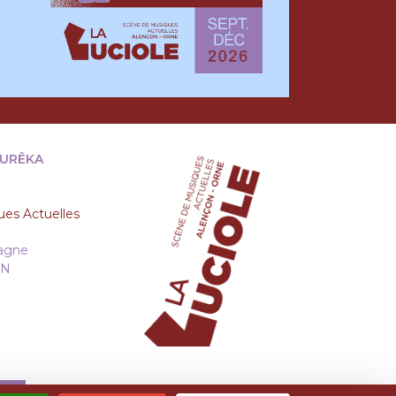
EURÊKA
es Actuelles
tagne
ON