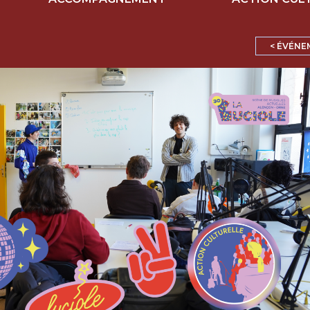
< ÉVÉNE