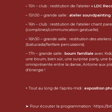
– 15h – club : restitution de l’atelier
« LDC Reco
– 15h30 – grande salle :
atelier soundpainting
– 16h – club : restitution de l’atelier chant pa
(comptines/communication gestuelle)
– 16h30 – grande salle : restitution des ateli
(batucada/fanfare percussions)
– 17h – grande salle :
boum familiale
avec Kidd
une boum, bien sûr, une surprise party, une
omniprésente entre la danse, Antoine aux pla
d’énergie !
+ Tout au long de l’après-midi :
exposition ph
➤ Pour écouter la programmation : https://bit.