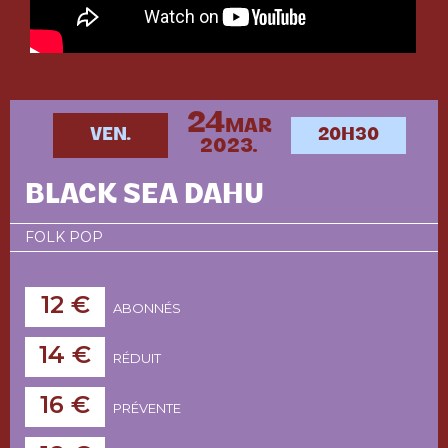
24
MAR
VEN.
20H30
2023.
BLACK SEA DAHU
FOLK POP
12 €
ABONNÉS
14 €
RÉDUIT
16 €
PRÉVENTE