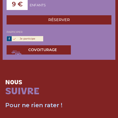
9 €
ENFANTS
RÉSERVER
PARTICIPER
Je participe
COVOITURAGE
NOUS
SUIVRE
Pour ne rien rater !