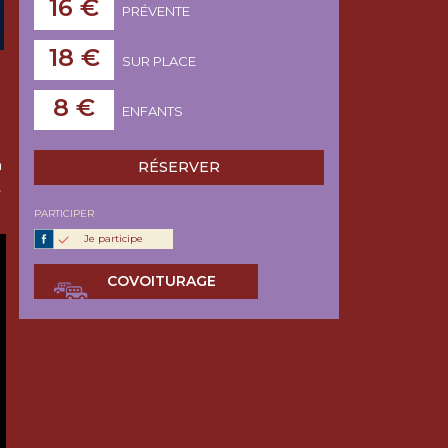
16 €
PRÉVENTE
18 €
SUR PLACE
8 €
ENFANTS
a
RÉSERVER
t
PARTICIPER
Je participe
COVOITURAGE