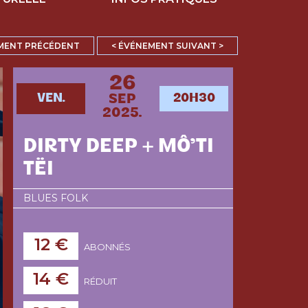
MENT PRÉCÉDENT
< ÉVÉNEMENT SUIVANT >
26
VEN.
20H30
SEP
2025.
DIRTY DEEP + MÔ’TI
TËI
BLUES FOLK
12 €
ABONNÉS
14 €
RÉDUIT