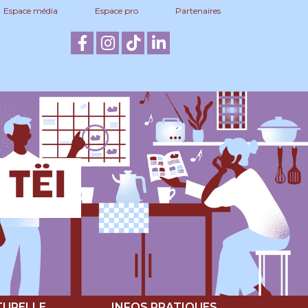
Espace média
Espace pro
Partenaires
 TËI
TURELLE
INFOS PRATIQUES