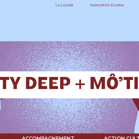
La Luciole
Association Eurêka
TY DEEP + MÔ’TI
ACCOMPAGNEMENT
ACTION CUL