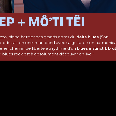
EP + MÔ’TI TËI
azzo, digne héritier des grands noms du
delta blues
(Son
e produisait en one-man band avec sa guitare, son harmonic
te en chemin de liberté au rythme d’un
blues instinctif, bru
 blues rock est à absolument découvrir en live !