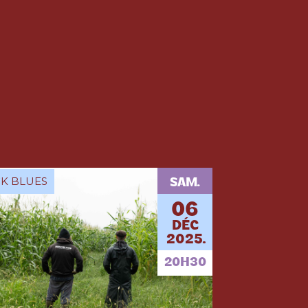
K BLUES
SAM.
06
DÉC
2025.
20H30