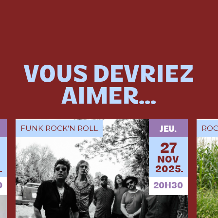
VOUS DEVRIEZ
AIMER...
FUNK ROCK'N ROLL
ROC
JEU.
27
NOV
.
2025.
0
20H30