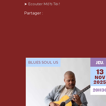
➤
Ecouter Mô’ti Tëi !
Partager :
BLUES SOUL US
JEU.
13
NOV
2025
20H3