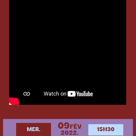
09
FÉV
MER.
15H30
2022.