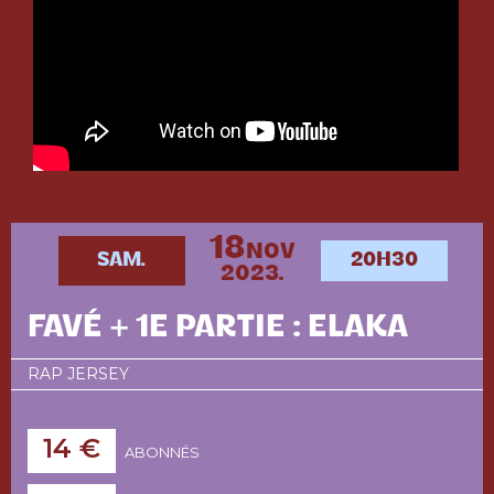
18
NOV
SAM.
20H30
2023.
FAVÉ + 1E PARTIE : ELAKA
RAP JERSEY
14 €
ABONNÉS