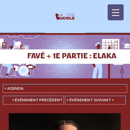
Panneau de gestion des cookies
FAVÉ + 1E PARTIE : ELAKA
< AGENDA
< ÉVÉNEMENT PRÉCÉDENT
< ÉVÉNEMENT SUIVANT >