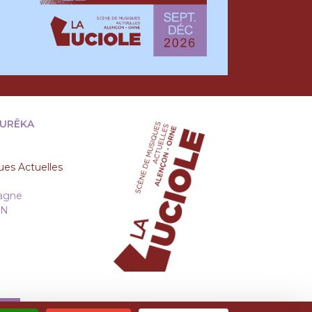
EURÊKA
es Actuelles
tagne
ON