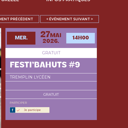
MENT PRÉCÉDENT
< ÉVÉNEMENT SUIVANT >
27
MAI
MER.
14H00
2026.
GRATUIT
FESTI’BAHUTS #9
TREMPLIN LYCÉEN
GRATUIT
PARTICIPER
Je participe