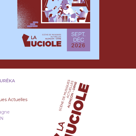
EURÊKA
es Actuelles
tagne
ON