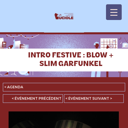
Panneau de gestion des cookies
INTRO FESTIVE : BLOW +
SLIM GARFUNKEL
< AGENDA
< ÉVÉNEMENT PRÉCÉDENT
< ÉVÉNEMENT SUIVANT >