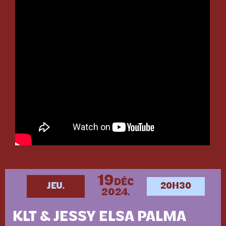
19
DÉC
JEU.
20H30
2024.
KLT & JESSY ELSA PALMA