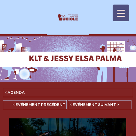
Panneau de gestion des cookies
KLT & JESSY ELSA PALMA
< AGENDA
< ÉVÉNEMENT PRÉCÉDENT
< ÉVÉNEMENT SUIVANT >