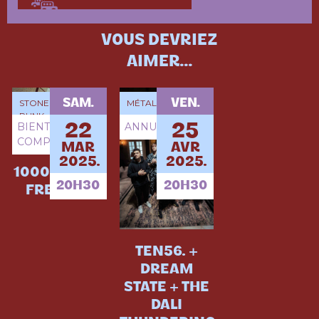
VOUS DEVRIEZ
AIMER...
SAM.
VEN.
STONER PSYCHÉ -
MÉTAL
PUNK
BIENTÔT
ANNULÉ
22
25
COMPLET
MAR
AVR
2025.
2025.
1000MODS +
20H30
20H30
FRENZEE
TEN56. +
DREAM
STATE + THE
DALI