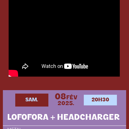
08
FÉV
SAM.
20H30
2025.
LOFOFORA + HEADCHARGER