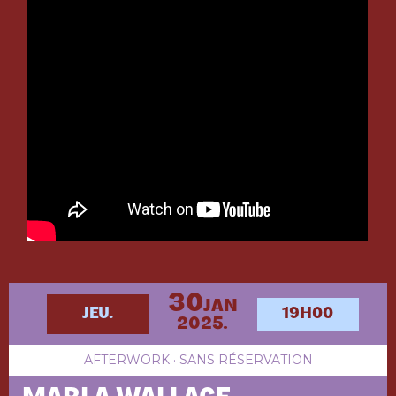
30
JAN
JEU.
19H00
2025.
AFTERWORK · SANS RÉSERVATION