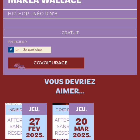
MARLA WALLACE
HIP-HOP - NÉO R'N'B
GRATUIT
PARTICIPER
Je participe
COVOITURAGE
VOUS DEVRIEZ
AIMER...
JEU.
JEU.
INDIE ROCK
POST PUNK - DUB
AFTERWORK
AFTERWORK
27
20
· SANS
· SANS
FÉV
MAR
RÉSERVATION
RÉSERVATION
2025.
2025.
OMEGA