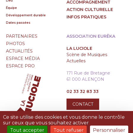
Lieu
ACCOMPAGNEMENT
Équipe
ACTION CULTURELLE
Développement durable
INFOS PRATIQUES
Dates passées
PARTENAIRES
ASSOCIATION EURÊKA
PHOTOS
LA LUCIOLE
ACTUALITÉS
Scène de Musiques
ESPACE MÉDIA
Actuelles
ESPACE PRO
171 Rue de Bretagne
61 000 ALENÇON
02 33 32 83 33
CONTACT
Ce site utilise des cookies et vous donne le contrôle
sur ceux que vous souhaitez activer
Tout accepter
Tout refuser
Personnaliser