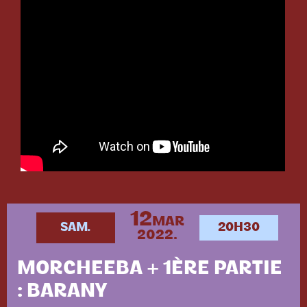
12
MAR
SAM.
20H30
2022.
MORCHEEBA + 1ÈRE PARTIE
: BARANY