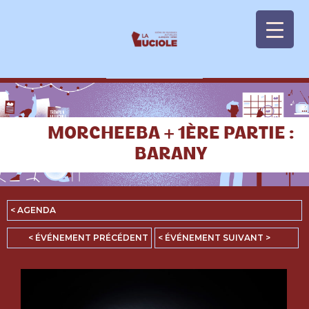
Panneau de gestion des cookies
MORCHEEBA + 1ÈRE PARTIE :
BARANY
< AGENDA
< ÉVÉNEMENT PRÉCÉDENT
< ÉVÉNEMENT SUIVANT >