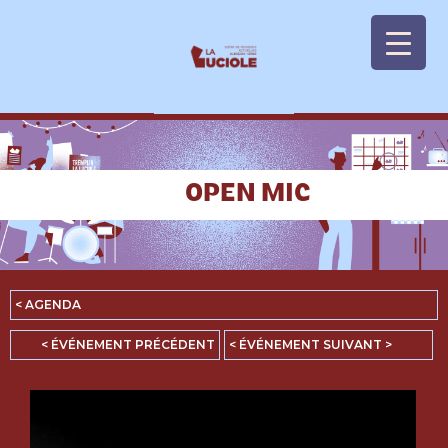
Panneau de gestion des cookies
OPEN MIC
< AGENDA
< ÉVÉNEMENT PRÉCÉDENT
< ÉVÉNEMENT SUIVANT >