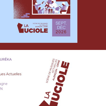
EURÊKA
es Actuelles
tagne
ON