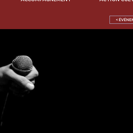
< ÉVÉNE