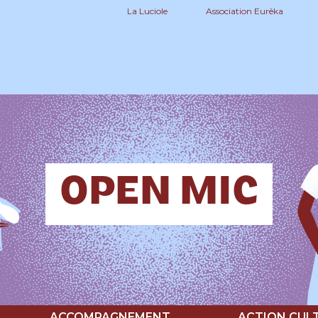
La Luciole
Association Eurêka
OPEN MIC
ACCOMPAGNEMENT
ACTION CUL