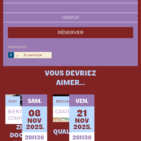
GRATUIT
RÉSERVER
PARTICIPER
Je participe
VOUS DEVRIEZ
AIMER...
SAM.
VEN.
RAP
BREAKDANCE
BIENTÔT
GRATUIT
08
21
COMPLET
NOV
NOV
2025.
2025.
ZIAK +
QUALIF WIBA
DOCMÉ (1E
20H30
20H30