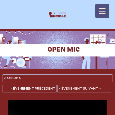
Panneau de gestion des cookies
OPEN MIC
< AGENDA
< ÉVÉNEMENT PRÉCÉDENT
< ÉVÉNEMENT SUIVANT >