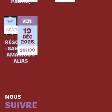
PARTIE)
VEN.
RAP
GRATUIT
19
DÉC
2025.
RÉSONANCE
: SANCHEZ +
20H30
AMARIOO +
ALIAS
NOUS
SUIVRE