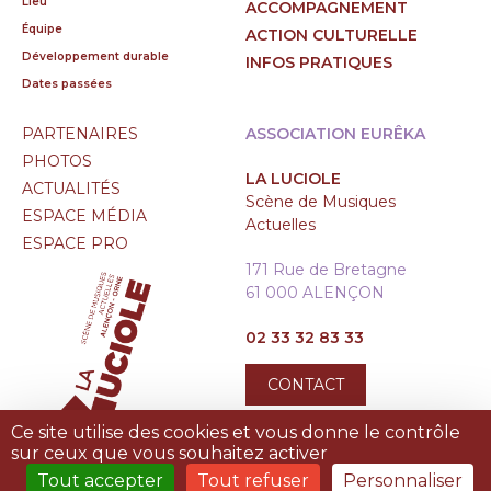
Lieu
ACCOMPAGNEMENT
Équipe
ACTION CULTURELLE
Développement durable
INFOS PRATIQUES
Dates passées
PARTENAIRES
ASSOCIATION EURÊKA
PHOTOS
LA LUCIOLE
ACTUALITÉS
Scène de Musiques
ESPACE MÉDIA
Actuelles
ESPACE PRO
171 Rue de Bretagne
61 000 ALENÇON
02 33 32 83 33
CONTACT
Ce site utilise des cookies et vous donne le contrôle
sur ceux que vous souhaitez activer
Tout accepter
Tout refuser
Personnaliser