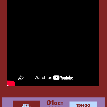
01
OCT
JEU.
19H00