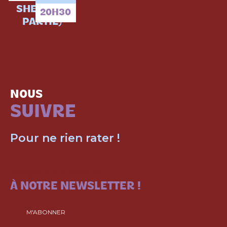
SHENG (1E
20H30
PARTIE)
NOUS
SUIVRE
Pour ne rien rater !
ABONNEZ-VOUS
À NOTRE NEWSLETTER !
M'ABONNER