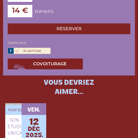
14 €
ENFANTS
RÉSERVER
PARTICIPER
Je participe
COVOITURAGE
VOUS DEVRIEZ
AIMER...
VEN.
POP ELECTRO
- 50%
12
ETUDIANTS
DÉC
UNICAEN
2025.
MIKI +