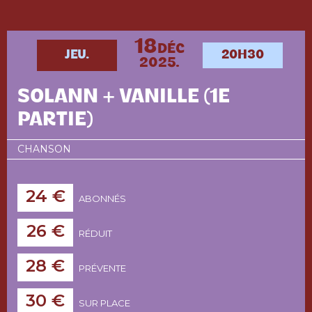
18
DÉC
JEU.
20H30
2025.
SOLANN + VANILLE (1E
PARTIE)
CHANSON
24 €
ABONNÉS
26 €
RÉDUIT
28 €
PRÉVENTE
30 €
SUR PLACE