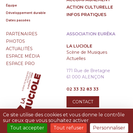
Équipe
ACTION CULTURELLE
Développement durable
INFOS PRATIQUES
Dates passées
PARTENAIRES
ASSOCIATION EURÊKA
PHOTOS
LA LUCIOLE
ACTUALITÉS
Scène de Musiques
ESPACE MÉDIA
Actuelles
ESPACE PRO
171 Rue de Bretagne
61 000 ALENÇON
02 33 32 83 33
CONTACT
Ce site utilise des cookies et vous donne le contrôle
sur ceux que vous souhaitez activer
Tout accepter
Tout refuser
Personnaliser
MENTIONS LÉGALES
|
PLAN DU SITE
|
TREIZE