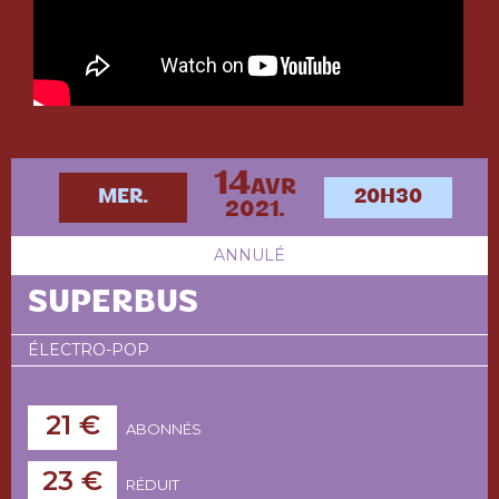
14
AVR
MER.
20H30
2021.
ANNULÉ
SUPERBUS
ÉLECTRO-POP
21 €
ABONNÉS
23 €
RÉDUIT