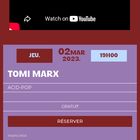
02
MAR
JEU.
19H00
2023.
TOMI MARX
ACID-POP
GRATUIT
RÉSERVER
PARTICIPER