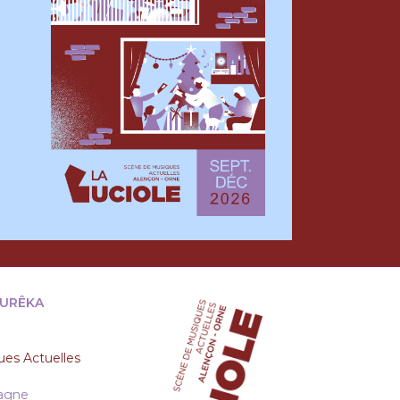
EURÊKA
es Actuelles
tagne