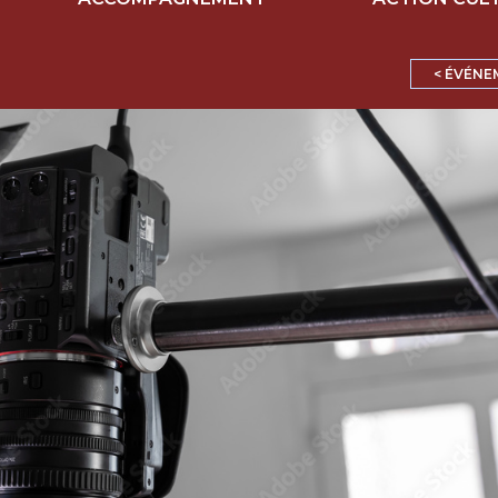
< ÉVÉNE