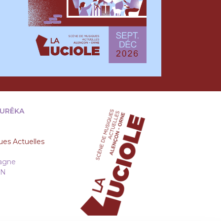
EURÊKA
es Actuelles
tagne
ON