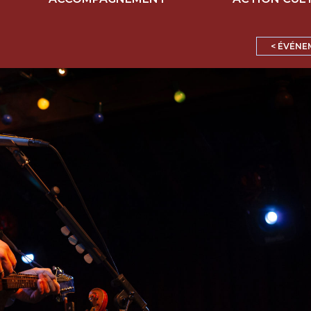
< ÉVÉNE