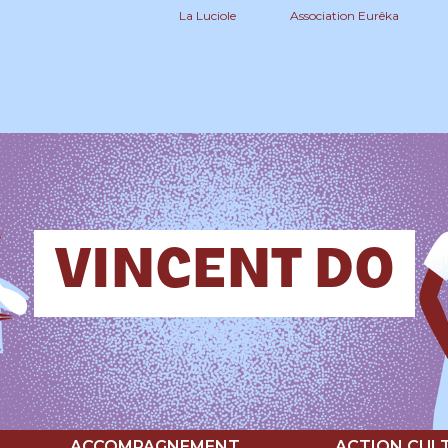
La Luciole
Association Eurêka
VINCENT DO
ACCOMPAGNEMENT
ACTION CUL