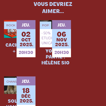
VOUS DEVRIEZ
AIMER...
JEU.
JEU.
ROCK
POP
- 50%
02
06
ETUDIANTS
OCT
NOV
UNICAEN
2025.
2025.
CACHEMIRE
[ANNULÉ]
+ SUN
YOA + 1E
20H30
20H30
PARTIE :
HÉLÈNE SIO
JEU.
CHANSON
18
DÉC
2025.
SOLANN +