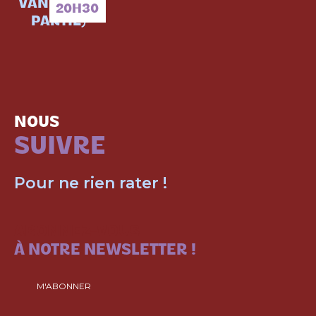
VANILLE (1E
20H30
PARTIE)
NOUS
SUIVRE
Pour ne rien rater !
ABONNEZ-VOUS
À NOTRE NEWSLETTER !
M'ABONNER