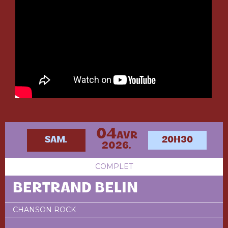
04
AVR
SAM.
20H30
2026.
COMPLET
BERTRAND BELIN
CHANSON ROCK