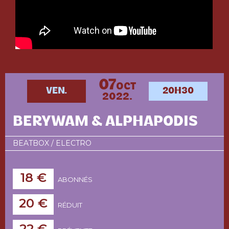
07
OCT
VEN.
20H30
2022.
BERYWAM & ALPHAPODIS
BEATBOX / ELECTRO
18 €
ABONNÉS
20 €
RÉDUIT
22 €