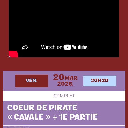
20
MAR
VEN.
20H30
2026.
COMPLET
COEUR DE PIRATE
« CAVALE » + 1E PARTIE