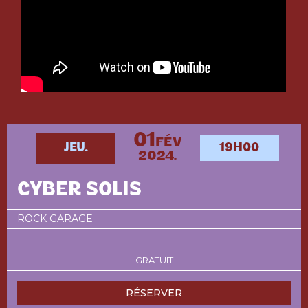
01
FÉV
JEU.
19H00
2024.
CYBER SOLIS
ROCK GARAGE
GRATUIT
RÉSERVER