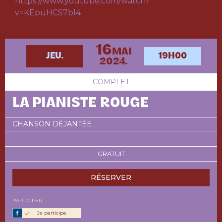
https://www.youtube.com/watch?
v=KEpuHCS7bl4
16
MAI
JEU.
19H00
2024.
COMPLET
LA PIANISTE ROUGE
CHANSON DÉJANTÉE
GRATUIT
RÉSERVER
PARTICIPER
Je participe