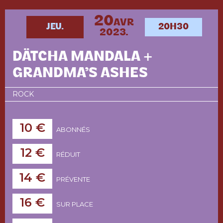
20
AVR
JEU.
20H30
2023.
DÄTCHA MANDALA +
GRANDMA’S ASHES
ROCK
10 €
ABONNÉS
12 €
RÉDUIT
14 €
PRÉVENTE
16 €
SUR PLACE