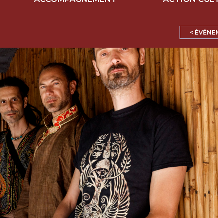
< ÉVÉNE