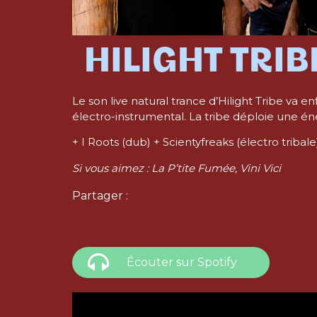
HILIGHT TRIB
Le son live natural trance d’Hilight Tribe va
électro-instrumental. La tribe déploie une é
+ I Roots (dub) + Scientyfreaks (électro tribale
Si vous aimez : La P’tite Fumée, Vini Vici
Partager :
Écouter sur Spotify