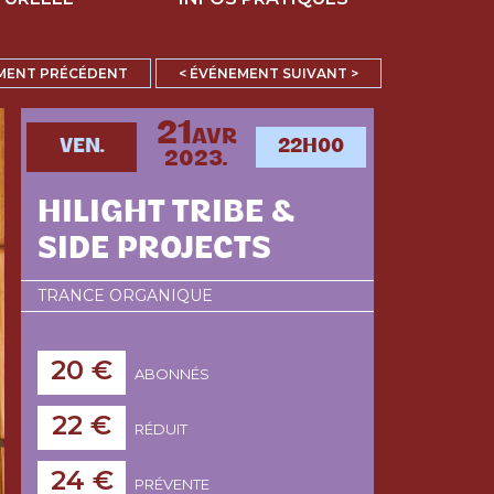
MENT PRÉCÉDENT
< ÉVÉNEMENT SUIVANT >
21
AVR
VEN.
22H00
2023.
HILIGHT TRIBE &
SIDE PROJECTS
TRANCE ORGANIQUE
20 €
ABONNÉS
22 €
RÉDUIT
24 €
PRÉVENTE