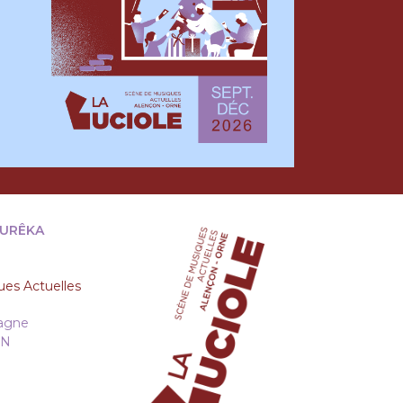
EURÊKA
es Actuelles
tagne
ON