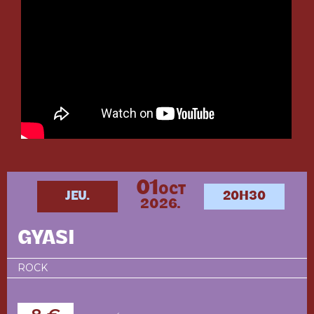
01
OCT
JEU.
20H30
2026.
GYASI
ROCK