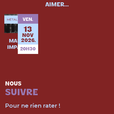
AIMER...
VEN.
MÉTAL
13
NOV
2026.
MADAM +
IMPARFAIT
20H30
NOUS
SUIVRE
Pour ne rien rater !