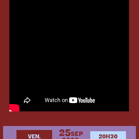
25
SEP
VEN.
20H30