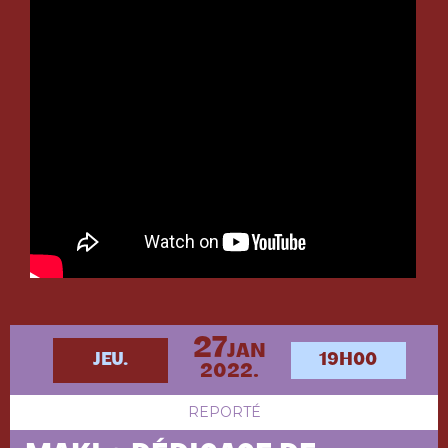
27
JAN
JEU.
19H00
2022.
REPORTÉ