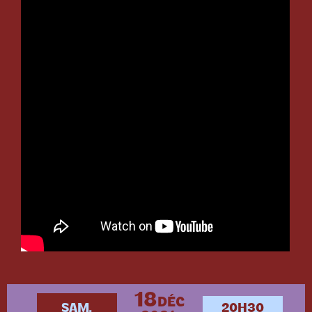
18
DÉC
SAM.
20H30